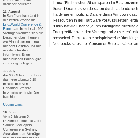
Linux. "Ein bisschen Strom sparen im Rechenzent
darueber berichten.
Spies. Derartiges werde schon durch laufende techn
11. August
Hardware ermöglicht. Da allerdings Windows dazu 
In San Francisco fand in
Ressourcen in der Hardware vorauszusetzen, ergäbe
der letzten Woche die
LinuxWorld Conference &
"Linux hat die Chance, durch intelligente Nutzung
Expo
statt. In mehr als 100
Energieeffizienz in den Vordergrund zu stellen", er
Vorträgen konnten sich die
Besucher über Themen
pressetext. Damit könnte beispielsweise über länge
wie Virtualisierung, Linux
Notebooks selbst der Consumer-Bereich stärker 
auf dem Desktop und auf
mobilen Geräten
informieren. Einen
ausführlichen Bericht gibt
es in einigen Tagen.
17. July
Am 30. Oktober erscheint
das neue Ubuntu 8.10
Intrepid Ibex von
Canonical. Weitere
Informationen finden Sie
bald hier.
Ubuntu Linux
18. June
Vom 3. bis zum 5.
Dezember findet die Open
Source Developers
Conference in Sydney,
Australien statt. Vorträge