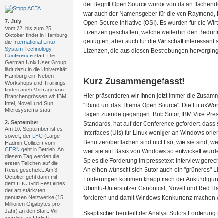
der Begriff Open Source wurde von da an flächend
war auch der Namensgeber für die von Raymond, 
7. July
Open Source Initiative (OSI). Es wurden für die W
Vom 22. bis zum 25.
Lizenzen geschaffen, welche weiterhin den Bedür
Oktober findet in Hamburg
genügten, aber auch für die Wirtschaft interessant 
die
International Linux
System Technology
Lizenzen, die aus diesen Bestrebungen hervorging, 
Conference
statt. Die
German Unix User Group
lädt dazu in die Universität
Hamburg ein. Neben
Kurz Zusammengefasst!
Workshops und Trainings
finden auch Vorträge von
Hier präsentieren wir Ihnen jetzt immer die Zusa
Branchengrössen wir IBM,
Intel, Novell und Sun
"Rund um das Thema Open Source". Die LinuxWorl
Microsystems statt.
Tagen zuende gegangen. Bob Sutor, IBM Vice Pres
2. September
Standards, hat auf der Conference gefordert, dass s
Am 10. September ist es
Interfaces (UIs) für Linux weniger an Windows orien
soweit, der
LHC
(Large
Benutzeroberflächen sind nicht so, wie sie sind, we
Hadron Collider) vom
CERN
geht in Betrieb. An
weil sie auf Basis von Windows so entwickelt wurd
diesem Tag werden die
Spies die Forderung im pressetext-Interview gerec
ersten Teilchen auf die
Anleihen wünscht sich Sutor auch ein "grüneres" Li
Reise geschickt. Am 3.
October geht dann mit
Forderungen kommen knapp nach der Ankündigun
dem LHC Grid Fest eines
Ubuntu-Unterstützer Canonical, Novell und Red Ha
der am stärksten
genutzen Netzwerke (15
forcieren und damit Windows Konkurrenz machen w
Millionen Gigabytes pro
Jahr) an den Start. Wir
Skeptischer beurteilt der Analyst Sutors Forderung
werden ausf¨hrlich