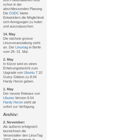
und Präsentationen sind
schon in der
abschliessenden Planung.
Die
OSDC
bietet
Entwicklern die Möglichkeit
sich Anregungen zu holen
und auszutauschen.
14. May
Die nächste grosse
Linuxveranstaltung steht
an. Der
Linuxtag
in Berlin
vom 28.-31. Mai.
2. May
In Kürze wird es einen
Erfahrungsbericht zum
Upgrade von
Ubuntu
7.10
Gutsy Gibbon zu 8.04
Hardy Heron geben.
1. May
Der neuste Release von
Ubuntu
Version 8.04
Hardy Heron
steht ab
sofort zur Verfügung.
Archiv:
2. November:
Als äußerst erfolgreich
bezeichnen die
Veranstalter den LinuxTag
2007, der erstmals in