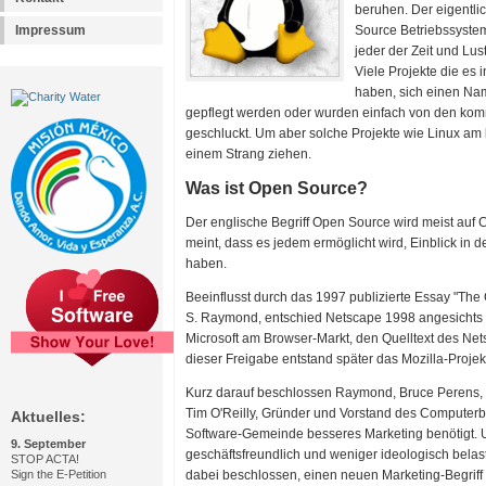
beruhen. Der eigentl
Impressum
Source Betriebssystem
jeder der Zeit und Lus
Viele Projekte die es 
haben, sich einen Na
gepflegt werden oder wurden einfach von den ko
geschluckt. Um aber solche Projekte wie Linux am 
einem Strang ziehen.
Was ist Open Source?
Der englische Begriff Open Source wird meist au
meint, dass es jedem ermöglicht wird, Einblick in
haben.
Beeinflusst durch das 1997 publizierte Essay "The
S. Raymond, entschied Netscape 1998 angesicht
Microsoft am Browser-Markt, den Quelltext des Ne
dieser Freigabe entstand später das Mozilla-Projekt
Kurz darauf beschlossen Raymond, Bruce Perens, 
Tim O'Reilly, Gründer und Vorstand des Computerbuc
Aktuelles:
Software-Gemeinde besseres Marketing benötigt. U
9. September
geschäftsfreundlich und weniger ideologisch belas
STOP ACTA!
Sign the E-Petition
dabei beschlossen, einen neuen Marketing-Begriff f